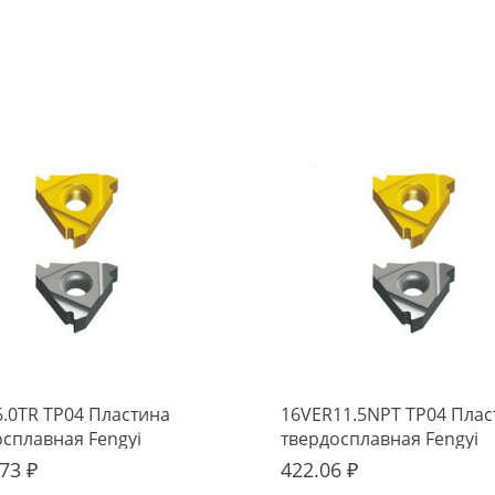
6.0TR TP04 Пластина
16VER11.5NPT TP04 Плас
осплавная Fengyi
твердосплавная Fengyi
73 ₽
422.06 ₽