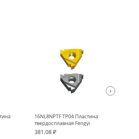
›
тина
16NL8NPTF TP04 Пластина
16N
твердосплавная Fengyi
тве
381.08 ₽
339