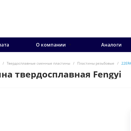
лата
О компании
Аналоги
/
Твердосплавные сменные пластины
/
Пластины резьбовые
/
22ER4
ина твердосплавная Fengyi