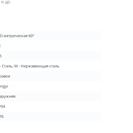
и др.
SO метрическая 60°
2
5
 - Сталь, M - Нержавеющая сталь
равое
engyi
аружняя
P04
76