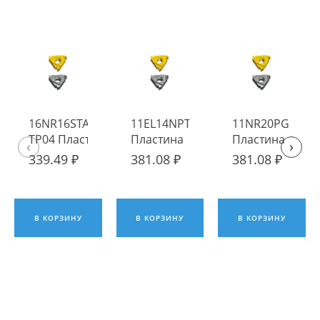
16NR16STACME
11EL14NPT TP04
11NR20PG TP04
TP04 Пластина
Пластина
Пластина
‹
›
твердосплавная
твердосплавная
твердосплавна
339.49 ₽
381.08 ₽
381.08 ₽
Fengyi
Fengyi
Fengyi
В КОРЗИНУ
В КОРЗИНУ
В КОРЗИНУ