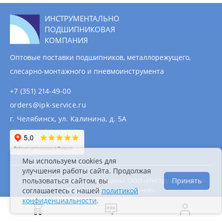
ИНСТРУМЕНТАЛЬНО
ПОДШИПНИКОВАЯ
КОМПАНИЯ
Оптовые поставки подшипников, металлорежущего,
слесарно-монтажного и пневмоинструмента
+7 (351) 214-49-00
orders@ipk-service.ru
г. Челябинск, ул. Калинина, д. 5А
Мы используем cookies для
улучшения работы сайта. Продолжая
© 2007 - 2026 Все права защищены. ООО «Инструментально-
пользоваться сайтом, вы
Принять
Подшипниковая компания».
соглашаетесь с нашей
политикой
Информация на сайте не является публичной
конфиденциальности
.
офертой.
Политика конфиденциальности