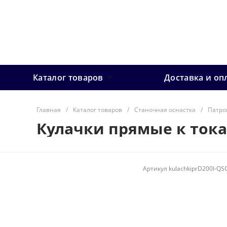
Каталог товаров
Доставка и оп
Главная
/
Каталог товаров
/
Станочная оснастка
/
Патро
Кулачки прямые к тока
Артикул
kulachkiprD200I-QS