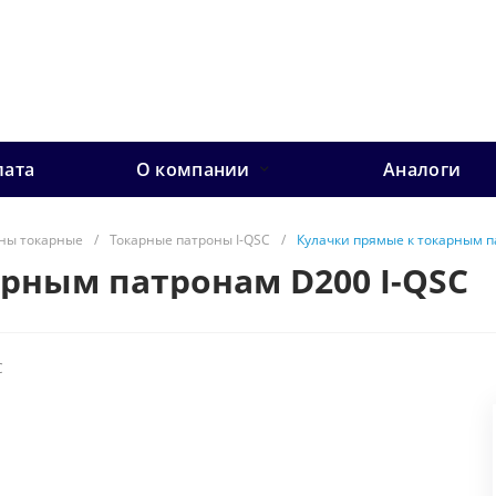
лата
О компании
Аналоги
ны токарные
/
Токарные патроны I-QSC
/
Кулачки прямые к токарным п
рным патронам D200 I-QSC
C