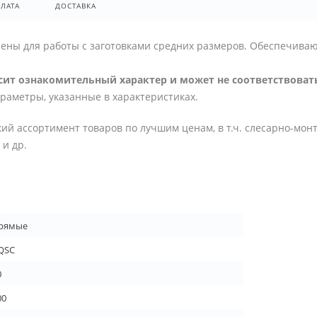
ЛАТА
ДОСТАВКА
ены для работы с заготовками средних размеров. Обеспечива
ит ознакомительный характер и может не соответствовать
араметры, указанные в характеристиках.
ий ассортимент товаров по лучшим ценам, в т.ч. слесарно-мон
и др.
рямые
-QSC
0
00