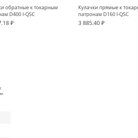
ки обратные к токарным
Кулачки прямые к тока
нам D400 I-QSC
патронам D160 I-QSC
7.18 ₽
3 885.40 ₽
с
м.