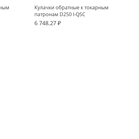
рным
Кулачки обратные к токарным
Пат
патронам D250 I-QSC
ф31
6 748.27 ₽
53 