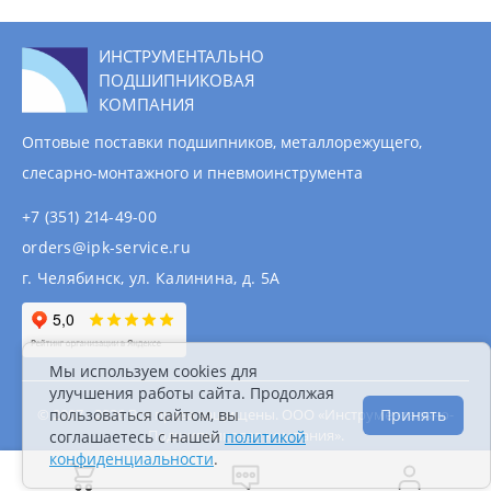
ИНСТРУМЕНТАЛЬНО
ПОДШИПНИКОВАЯ
КОМПАНИЯ
Оптовые поставки подшипников, металлорежущего,
слесарно-монтажного и пневмоинструмента
+7 (351) 214-49-00
orders@ipk-service.ru
г. Челябинск, ул. Калинина, д. 5А
Мы используем cookies для
улучшения работы сайта. Продолжая
© 2007 - 2026 Все права защищены. ООО «Инструментально-
пользоваться сайтом, вы
Принять
Подшипниковая компания».
соглашаетесь с нашей
политикой
Информация на сайте не является публичной
конфиденциальности
.
офертой.
Политика конфиденциальности