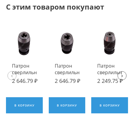
С этим товаром покупают
Патрон
Патрон
Патрон
сверлильный
сверлильный
сверлильный
‹
›
самозажимной
самозажимной
самозажимной
2 646.79 ₽
2 646.79 ₽
2 249.75 ₽
ПСС-16 В18
ПСС-16 В16
ПСС-13 В16
В КОРЗИНУ
В КОРЗИНУ
В КОРЗИНУ