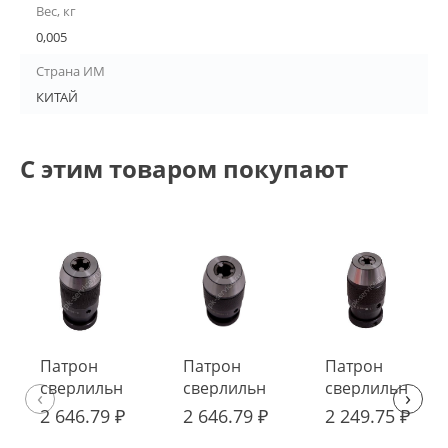
Вес, кг
0,005
Страна ИМ
КИТАЙ
С этим товаром покупают
Патрон
Патрон
Патрон
сверлильный
сверлильный
сверлильный
‹
›
самозажимной
самозажимной
самозажимной
2 646.79 ₽
2 646.79 ₽
2 249.75 ₽
ПСС-16 В18
ПСС-16 В16
ПСС-13 В16