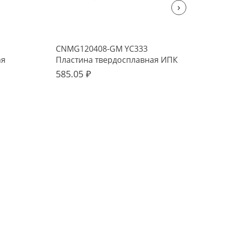
›
CNMG120408-GM YC333
TNM
ая
Пластина твердосплавная ИПК
тве
585.05 ₽
165