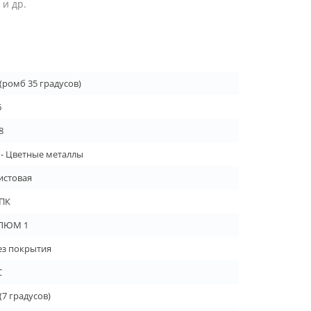
и др.
 (ромб 35 градусов)
6
8
 - Цветные металлы
истовая
ПК
ЛЮМ 1
ез покрытия
C
 (7 градусов)