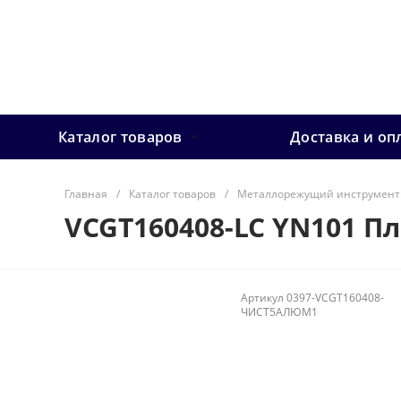
Каталог товаров
Доставка и оп
Главная
/
Каталог товаров
/
Металлорежущий инструмент
VCGT160408-LC YN101 П
Артикул
0397-VCGT160408-
ЧИСТ5АЛЮМ1