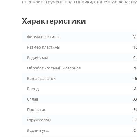
пневмоинструмент, подшипники, станочную оснастку 
Характеристики
Форма пластины
V
Размер пластины
1
Радиус, мм
0.
Обрабатываемый материал
N
Вид обработки
Ч
Бренд
И
Сплав
А
Покрытие
Б
Стружколом
L
Задний угол
C