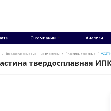
лата
О компании
Аналоги
/
Твердосплавные сменные пластины
/
Пластины токарные
/
VCGT1
ластина твердосплавная ИП