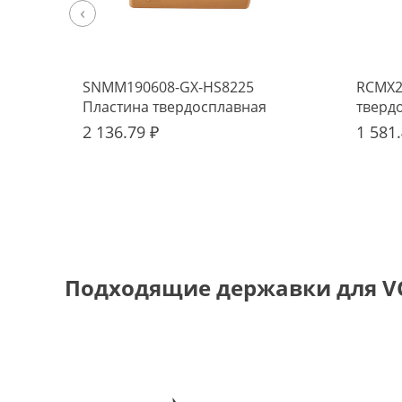
‹
SNMM190608-GX-HS8225
RCMX2
Пластина твердосплавная
тверд
Hadsto
2 136.79 ₽
1 581.
Подходящие державки для V