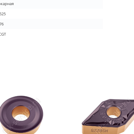
окарная
.525
76
CGT