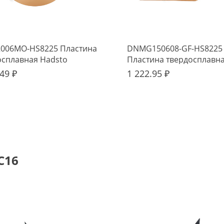
006MO-HS8225 Пластина
DNMG150608-GF-HS8225
осплавная Hadsto
Пластина твердосплавн
Hadsto
49 ₽
1 222.95 ₽
C16