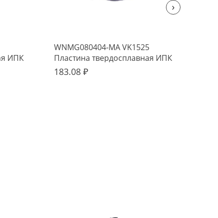
›
WNMG080404-MA VK1525
VNM
ая ИПК
Пластина твердосплавная ИПК
Пла
183.08 ₽
245