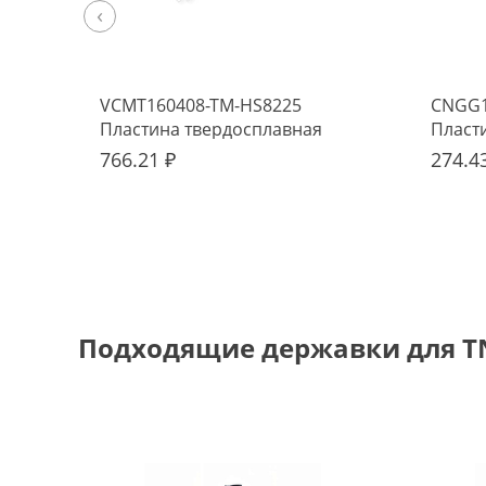
‹
VCMT160408-TM-HS8225
CNGG1
Пластина твердосплавная
Пласт
Hadsto
766.21 ₽
274.4
Подходящие державки для T