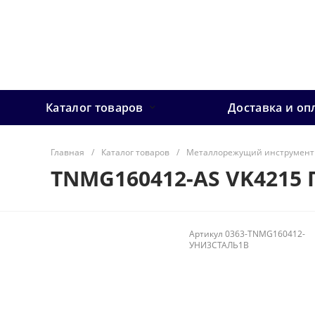
Каталог товаров
Доставка и оп
Главная
/
Каталог товаров
/
Металлорежущий инструмент
TNMG160412-AS VK4215 
Артикул
0363-TNMG160412-
УНИ3СТАЛЬ1В