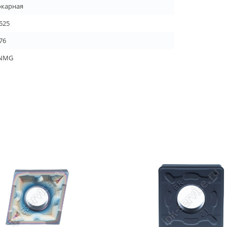
окарная
.525
76
NMG