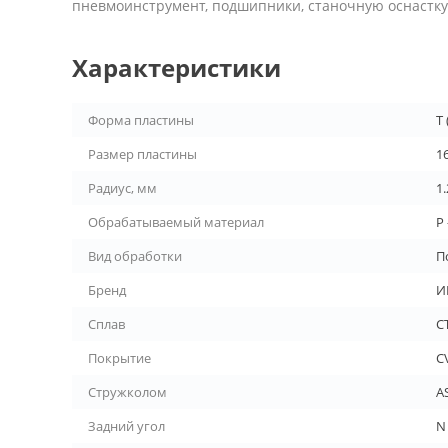
пневмоинструмент, подшипники, станочную оснастку 
Характеристики
Форма пластины
T
Размер пластины
1
Радиус, мм
1.
Обрабатываемый материал
P 
Вид обработки
П
Бренд
И
Сплав
С
Покрытие
C
Стружколом
A
Задний угол
N