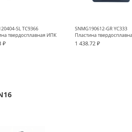
20404-SL TC9366
SNMG190612-GR YC333
ина твердосплавная ИПК
Пластина твердосплавн
3 ₽
1 438.72 ₽
N16