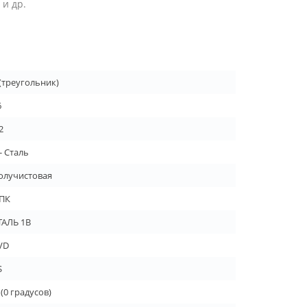
и др.
 (треугольник)
6
2
- Сталь
олучистовая
ПК
ТАЛЬ 1В
VD
S
 (0 градусов)