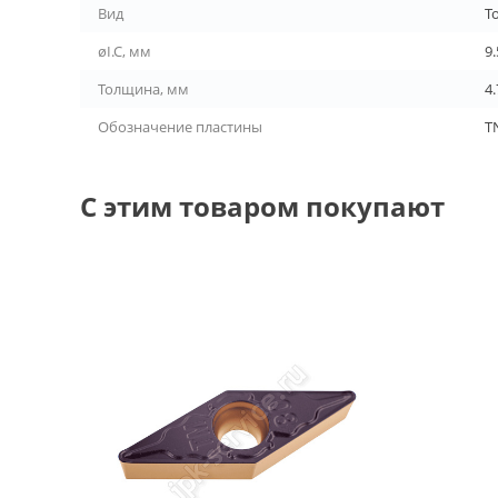
Вид
Т
øI.C, мм
9
Толщина, мм
4.
Обозначение пластины
T
С этим товаром покупают