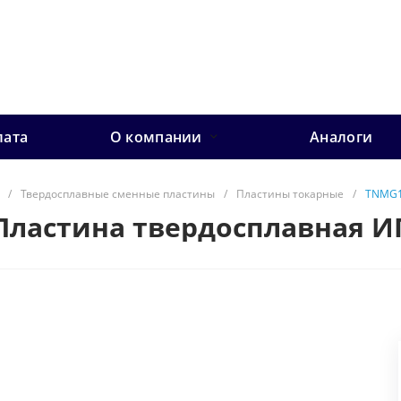
лата
О компании
Аналоги
/
Твердосплавные сменные пластины
/
Пластины токарные
/
TNMG1
Пластина твердосплавная И