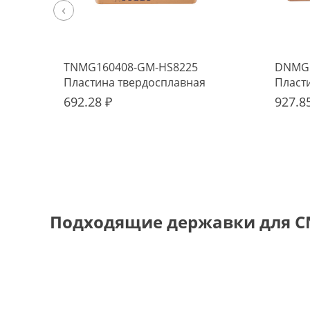
‹
TNMG160408-GM-HS8225
DNMG1
Пластина твердосплавная
Пласт
Hadsto
Hadst
692.28 ₽
927.8
Подходящие державки для C