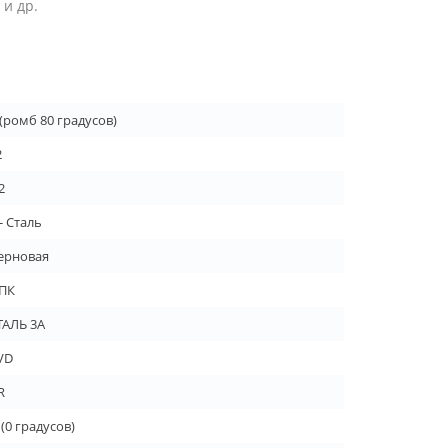
и др.
 (ромб 80 градусов)
2
2
- Сталь
ерновая
ПК
ТАЛЬ 3А
VD
R
 (0 градусов)