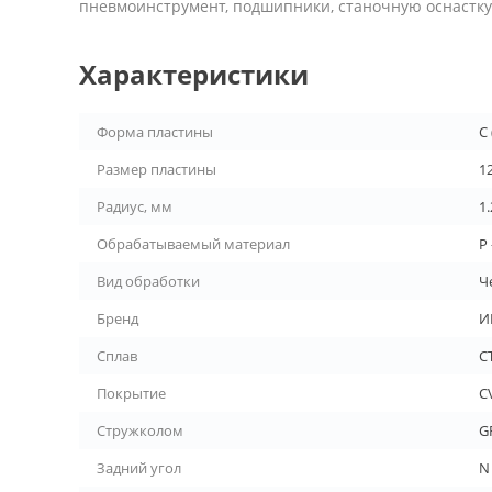
пневмоинструмент, подшипники, станочную оснастку 
Характеристики
Форма пластины
C
Размер пластины
1
Радиус, мм
1.
Обрабатываемый материал
P 
Вид обработки
Ч
Бренд
И
Сплав
С
Покрытие
C
Стружколом
G
Задний угол
N