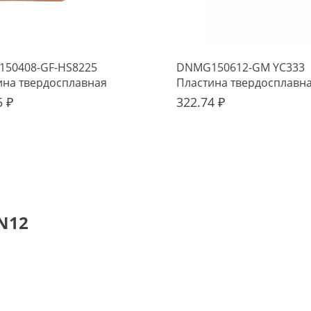
50408-GF-HS8225
DNMG150612-GM YC333
ина твердосплавная
Пластина твердосплавн
o
5 ₽
322.74 ₽
N12