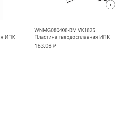
›
WNMG080408-BM VK1825
TNM
ая ИПК
Пластина твердосплавная ИПК
Пла
183.08 ₽
165