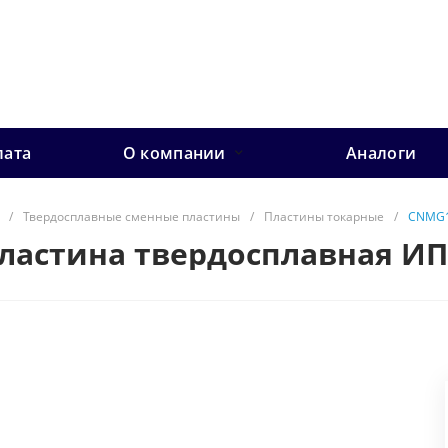
лата
О компании
Аналоги
/
Твердосплавные сменные пластины
/
Пластины токарные
/
CNMG1
Пластина твердосплавная И