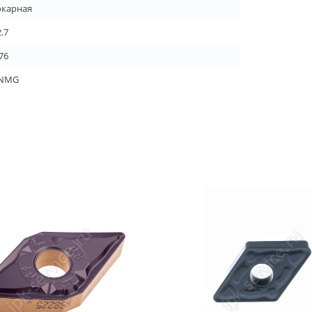
окарная
.7
76
NMG