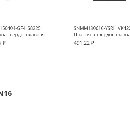
50404-GF-HS8225
SNMM190616-YSRH VK42
ина твердосплавная
Пластина твердосплавн
o
5 ₽
491.22 ₽
N16