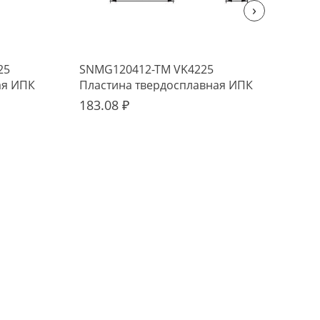
›
25
SNMG120412-TM VK4225
WNM
ая ИПК
Пластина твердосплавная ИПК
тве
183.08 ₽
233