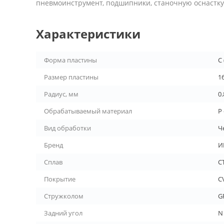
пневмоинструмент, подшипники, станочную оснастку 
Характеристики
Форма пластины
C
Размер пластины
1
Радиус, мм
0.
Обрабатываемый материал
P 
Вид обработки
Ч
Бренд
И
Сплав
С
Покрытие
C
Стружколом
G
Задний угол
N