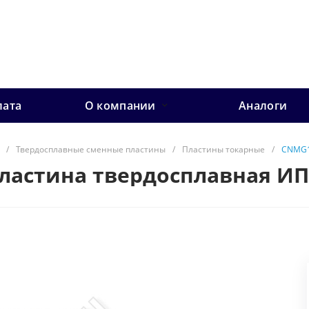
лата
О компании
Аналоги
/
Твердосплавные сменные пластины
/
Пластины токарные
/
CNMG1
Пластина твердосплавная И