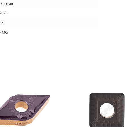
окарная
5.875
35
NMG