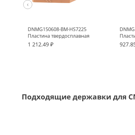
‹
DNMG150608-BM-HS7225
DNMG1
Пластина твердосплавная
Пласт
Hadsto
Hadst
1 212.49 ₽
927.8
Подходящие державки для C