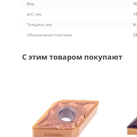
Вид
Т
øI.C, мм
1
Толщина, мм
6.
Обозначение пластины
C
С этим товаром покупают