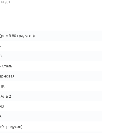
и др.
 (ромб 80 градусов)
6
8
- Сталь
ерновая
ПК
ТАЛЬ 2
VD
R
 (0 градусов)