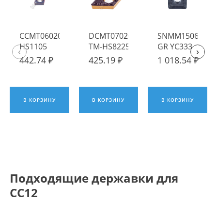
CCMT060204-TF-
DCMT070204-
SNMM150616-
HS1105
TM-HS8225
GR YC333
‹
›
Пластина
Пластина
Пластина
442.74 ₽
425.19 ₽
1 018.54 ₽
твердосплавная
твердосплавная
твердосплавна
Hadsto
Hadsto
ИПК
В КОРЗИНУ
В КОРЗИНУ
В КОРЗИНУ
Подходящие державки для
CC12