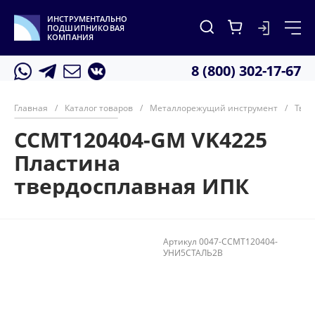
ИНСТРУМЕНТАЛЬНО
ПОДШИПНИКОВАЯ
КОМПАНИЯ
8 (800) 302-17-67
Главная
/
Каталог товаров
/
Металлорежущий инструмент
/
Твер
CCMT120404-GM VK4225
Пластина
твердосплавная ИПК
Артикул
0047-CCMT120404-
УНИ5СТАЛЬ2В