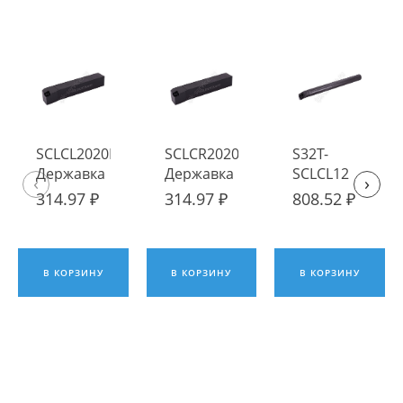
SCLCL2020K12
SCLCR2020K12
S32T-
Державка
Державка
SCLCL12
‹
›
токарная
токарная
Державка
314.97 ₽
314.97 ₽
808.52 ₽
наружная
наружная
токарная
ИПК
ИПК
расточная
ИПК
В КОРЗИНУ
В КОРЗИНУ
В КОРЗИНУ