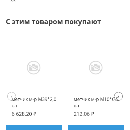
5,6
С этим товаром покупают
‹
›
метчик м-р М39*2,0
метчик м-р М10*0,5
к-т
к-т
6 628.20 ₽
212.06 ₽