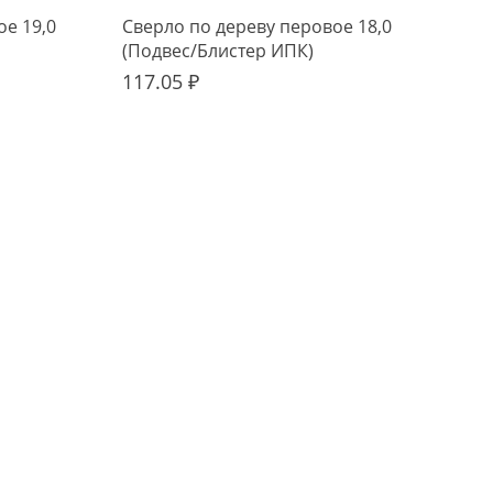
ое 19,0
Сверло по дереву перовое 18,0
Све
(Подвес/Блистер ИПК)
(По
117.05 ₽
115