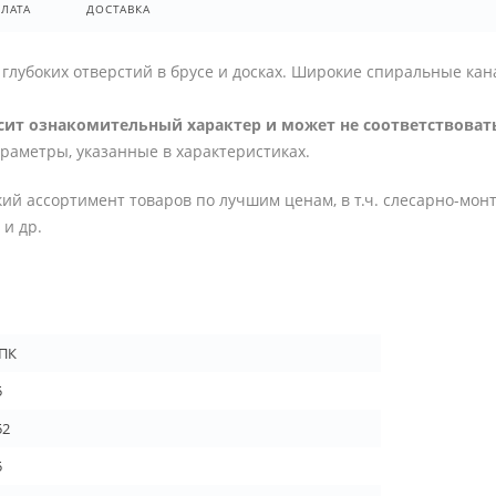
ЛАТА
ДОСТАВКА
глубоких отверстий в брусе и досках. Широкие спиральные кан
ит ознакомительный характер и может не соответствовать
араметры, указанные в характеристиках.
ий ассортимент товаров по лучшим ценам, в т.ч. слесарно-мон
и др.
ПК
5
52
5