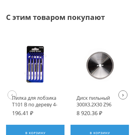
С этим товаром покупают
‹
›
Пилка для лобзика
Диск пильный
T101 B по дереву 4-
300Х3.2Х30 Z96
30 mm (уп. 5 шт.),
(LU3D 0600)
196.41 ₽
8 920.36 ₽
HCS
В КОРЗИНУ
В КОРЗИНУ