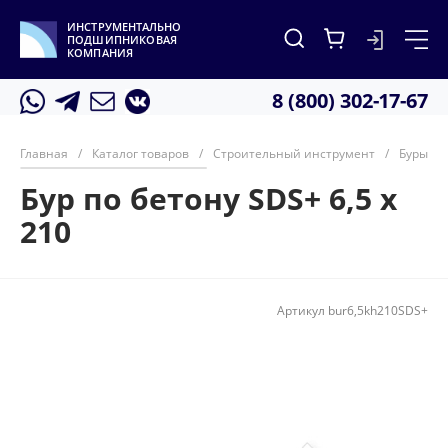
ИНСТРУМЕНТАЛЬНО
ПОДШИПНИКОВАЯ
КОМПАНИЯ
8 (800) 302-17-67
Главная
/
Каталог товаров
/
Строительный инструмент
/
Буры по
Бур по бетону SDS+ 6,5 х
210
Артикул
bur6,5kh210SDS+