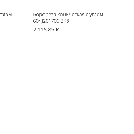
углом
Борфреза коническая с углом
Бор
60° J201706 ВК8
H12
2 115.85 ₽
1 7