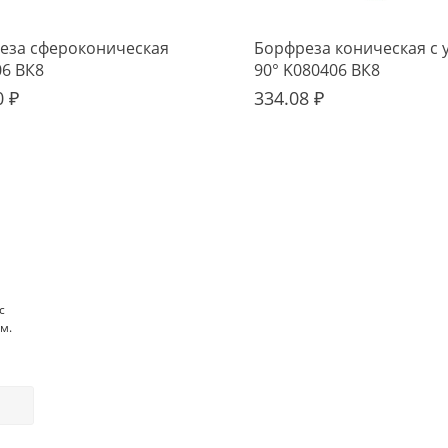
еза сфероконическая
Борфреза коническая с 
06 ВК8
90° K080406 ВК8
0 ₽
334.08 ₽
с
м.