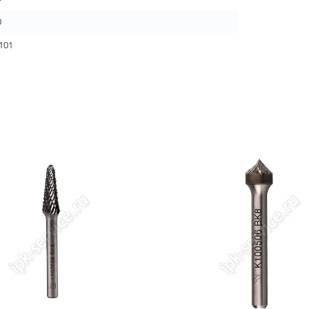
0
,101