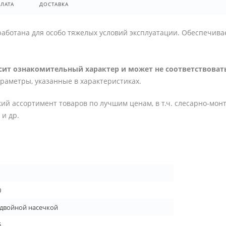
ЛАТА
ДОСТАВКА
работана для особо тяжелых условий эксплуатации. Обеспечив
ит ознакомительный характер и может не соответствовать
араметры, указанные в характеристиках.
ий ассортимент товаров по лучшим ценам, в т.ч. слесарно-мон
и др.
0
 двойной насечкой
5