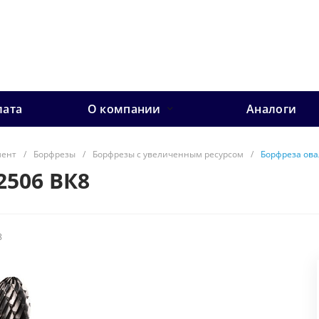
лата
О компании
Аналоги
мент
/
Борфрезы
/
Борфрезы с увеличенным ресурсом
/
Борфреза ова
2506 ВК8
8